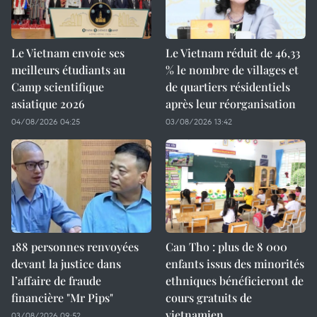
Le Vietnam envoie ses
Le Vietnam réduit de 46,33
meilleurs étudiants au
% le nombre de villages et
Camp scientifique
de quartiers résidentiels
asiatique 2026
après leur réorganisation
04/08/2026 04:25
03/08/2026 13:42
188 personnes renvoyées
Can Tho : plus de 8 000
devant la justice dans
enfants issus des minorités
l’affaire de fraude
ethniques bénéficieront de
financière "Mr Pips"
cours gratuits de
vietnamien
03/08/2026 09:52