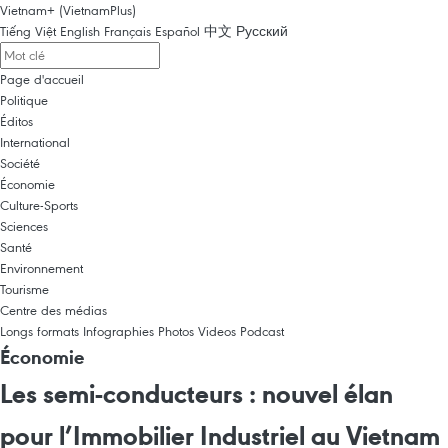
Vietnam+ (VietnamPlus)
Tiếng Việt
English
Français
Español
中文
Русский
Page d'accueil
Politique
Éditos
International
Société
Économie
Culture-Sports
Sciences
Santé
Environnement
Tourisme
Centre des médias
Longs formats
Infographies
Photos
Videos
Podcast
Économie
Les semi-conducteurs : nouvel élan
pour l’Immobilier Industriel au Vietnam