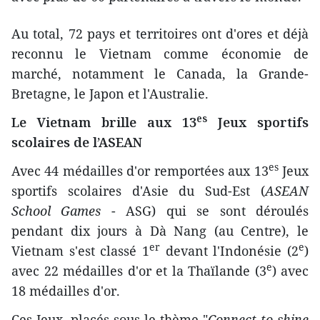
Au total, 72 pays et territoires ont d'ores et déjà
reconnu le Vietnam comme économie de
marché, notamment le Canada, la Grande-
Bretagne, le Japon et l'Australie.
es
Le Vietnam brille aux 13
Jeux sportifs
scolaires de l’ASEAN
es
Avec 44 médailles d'or remportées aux 13
Jeux
sportifs scolaires d'Asie du Sud-Est (
ASEAN
School Games
- ASG) qui se sont déroulés
pendant dix jours à Dà Nang (au Centre), le
er
e
Vietnam s'est classé 1
devant l'Indonésie (2
)
e
avec 22 médailles d'or et la Thaïlande (3
) avec
18 médailles d'or.
Ces Jeux, placés sous le thème "
Connect to shine