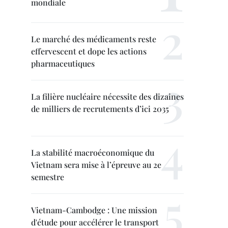
mondiale
Le marché des médicaments reste
effervescent et dope les actions
pharmaceutiques
La filière nucléaire nécessite des dizaines
de milliers de recrutements d’ici 2035
La stabilité macroéconomique du
Vietnam sera mise à l’épreuve au 2e
semestre
Vietnam-Cambodge : Une mission
d'étude pour accélérer le transport