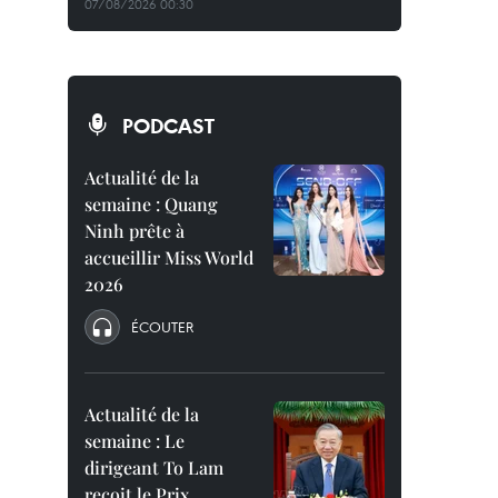
07/08/2026 00:30
PODCAST
Actualité de la
semaine : Quang
Ninh prête à
accueillir Miss World
2026
ÉCOUTER
Actualité de la
semaine : Le
dirigeant To Lam
reçoit le Prix