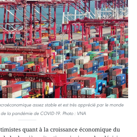
croéconomique assez stable et est très apprécié par le monde
le de la pandémie de COVID-19. Photo : VNA
timistes quant à la croissance économique du