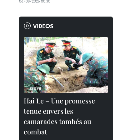
06/08/2026 00:30
VIDEOS
Hai Le – Une promesse
tenue envers les
camarades tombés au
combat