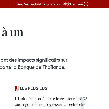
Tiếng Việt
English
Français
Español
Русский
中文
 à un
ont des impacts significatifs sur
apporté la Banque de Thaïlande.
LES PLUS LUS
L'Indonésie redémarre le réacteur TRIGA
2000 pour faire progresser la recherche