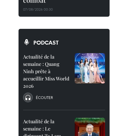
combat
07/08/2026 00:30
PODCAST
Actualité de la
semaine : Quang
Ninh prête à
accueillir Miss World
2026
ÉCOUTER
Actualité de la
semaine : Le
dirigeant To Lam