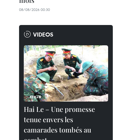
mois
08/08/2026 00:30
VIDEOS
Hai Le – Une promesse
tenue envers les
camarades tombés au