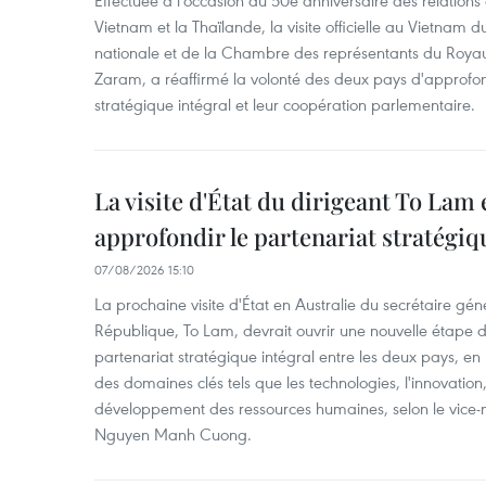
Effectuée à l'occasion du 50e anniversaire des relations
Vietnam et la Thaïlande, la visite officielle au Vietnam 
nationale et de la Chambre des représentants du Roy
Zaram, a réaffirmé la volonté des deux pays d'approfon
stratégique intégral et leur coopération parlementaire.
La visite d'État du dirigeant To Lam 
approfondir le partenariat stratégiq
07/08/2026 15:10
La prochaine visite d'État en Australie du secrétaire géné
République, To Lam, devrait ouvrir une nouvelle étape
partenariat stratégique intégral entre les deux pays, en
des domaines clés tels que les technologies, l'innovation,
développement des ressources humaines, selon le vice-m
Nguyen Manh Cuong.