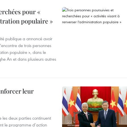
erchées pour «
stration populaire »
rité publique a annoncé avoir
'encontre de trois personnes
ration populaire », dans le
ghe An et dans plusieurs autres
enforcer leur
 les deux parties continuent
ent le programme d’action