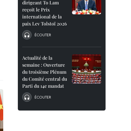
dirigeant To Lam
reçoit le Prix
international de la
paix Lev Tolstoï 2026
ÉCOUTER
Actualité de la
semaine : Ouverture
du troisième Plénum
du Comité central du
Parti du 14e mandat
ÉCOUTER