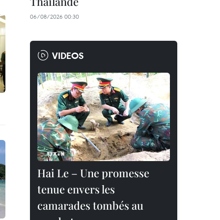
Thaïlande
06/08/2026 00:30
VIDEOS
Hai Le – Une promesse
tenue envers les
camarades tombés au