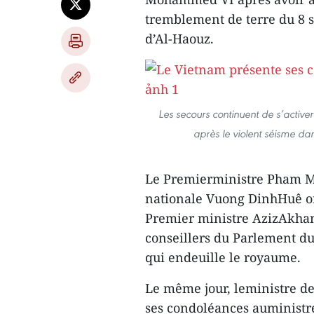
tremblement de terre du 8 
d’Al-Haouz.
Les secours continuent de s’activ
après le violent séisme d
Le Premierministre Pham Mi
nationale Vuong DinhHuê on
Premier ministre AzizAkhan
conseillers du Parlement d
qui endeuille le royaume.
Le même jour, leministre de
ses condoléances auministre