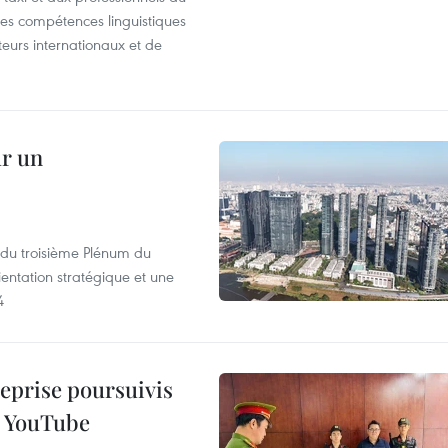
r les compétences linguistiques
iteurs internationaux et de
ur un
s du troisième Plénum du
entation stratégique et une
4
reprise poursuivis
r YouTube