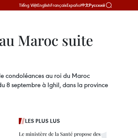
Tiếng Việt
English
Français
Español
Русский
中文
au Maroc suite
de condoléances au roi du Maroc
u 8 septembre à Ighil, dans la province
LES PLUS LUS
Le ministère de la Santé propose des