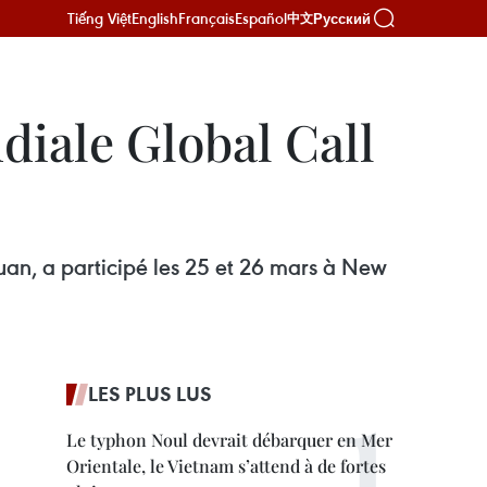
Tiếng Việt
English
Français
Español
Русский
中文
diale Global Call
uan, a participé les 25 et 26 mars à New
LES PLUS LUS
Le typhon Noul devrait débarquer en Mer
Orientale, le Vietnam s’attend à de fortes