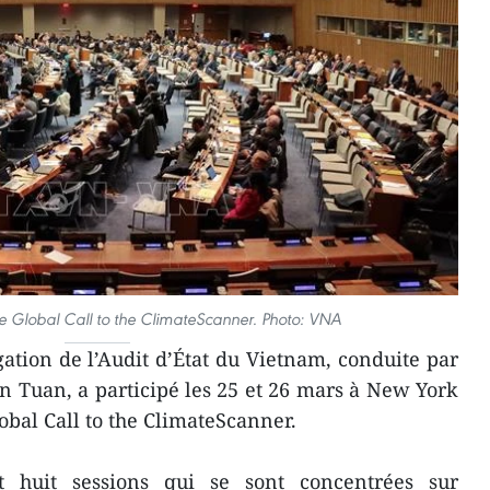
 Global Call to the ClimateScanner. Photo: VNA
tion de l’Audit d’État du Vietnam, conduite par
 Tuan, a participé les 25 et 26 mars à New York
bal Call to the ClimateScanner.
 huit sessions qui se sont concentrées sur