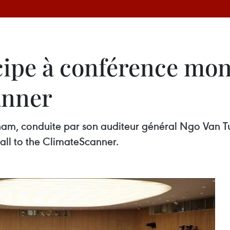
cipe à conférence mon
anner
tnam, conduite par son auditeur général Ngo Van T
ll to the ClimateScanner.