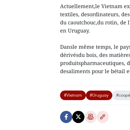
Actuellement,le Vietnam ex
textiles, desordinateurs, de
du caoutchouc,du rotin, de l
en Uruguay.
Dansle même temps, le pays 
dérivésdu bois, des matières
produitspharmaceutiques, du 
desaliments pour le bétail 
#Vietnam
#Uruguay
#coopé