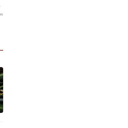
r
es
m