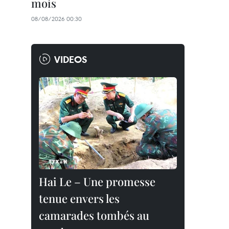
mois
08/08/2026 00:30
VIDEOS
Hai Le – Une promesse
tenue envers les
camarades tombés au