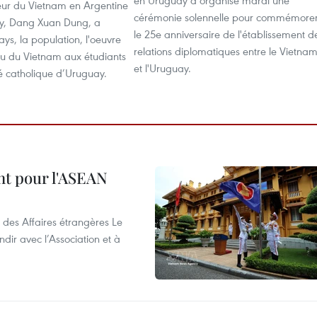
en Uruguay a organisé mardi une
ur du Vietnam en Argentine
cérémonie solennelle pour commémore
y, Dang Xuan Dung, a
le 25e anniversaire de l'établissement d
ays, la population, l'oeuvre
relations diplomatiques entre le Vietna
 du Vietnam aux étudiants
et l'Uruguay.
té catholique d’Uruguay.
nt pour l'ASEAN
 des Affaires étrangères Le
ir avec l’Association et à