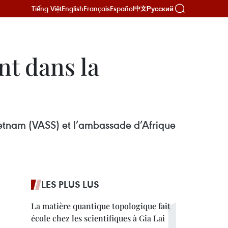
Tiếng Việt
English
Français
Español
Русский
中文
nt dans la
Vietnam (VASS) et l’ambassade d’Afrique
LES PLUS LUS
La matière quantique topologique fait
école chez les scientifiques à Gia Lai