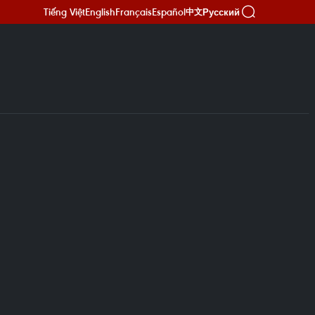
Tiếng Việt
English
Français
Español
Русский
中文