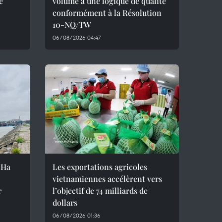
e
volume à une logique de qualité
conformément à la Résolution
10-NQ/TW
06/08/2026 04:47
 Ha
Les exportations agricoles
vietnamiennes accélèrent vers
r
l’objectif de 74 milliards de
dollars
06/08/2026 01:36