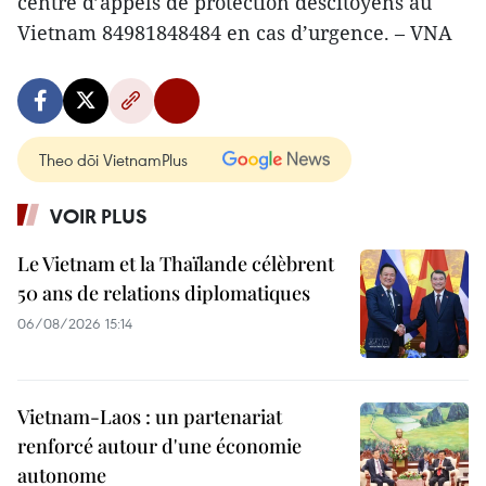
centre d’appels de protection descitoyens au
Vietnam 84981848484 en cas d’urgence. – VNA
Theo dõi VietnamPlus
VOIR PLUS
Le Vietnam et la Thaïlande célèbrent
50 ans de relations diplomatiques
06/08/2026 15:14
Vietnam-Laos : un partenariat
renforcé autour d'une économie
autonome