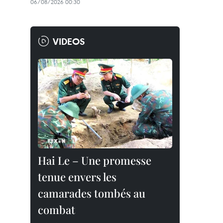
06/08/2026 00:30
VIDEOS
Hai Le – Une promesse
tenue envers les
camarades tombés au
combat