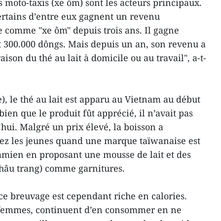
es moto-taxis (xe ôm) sont les acteurs principaux.
certains d’entre eux gagnent un revenu
e comme "xe ôm" depuis trois ans. Il gagne
t 300.000 dôngs. Mais depuis un an, son revenu a
ison du thé au lait à domicile ou au travail", a-t-
), le thé au lait est apparu au Vietnam au début
ien que le produit fût apprécié, il n’avait pas
hui. Malgré un prix élevé, la boisson a
ez les jeunes quand une marque taïwanaise est
amien en proposant une mousse de lait et des
châu trang) comme garnitures.
e breuvage est cependant riche en calories.
es femmes, continuent d’en consommer en ne