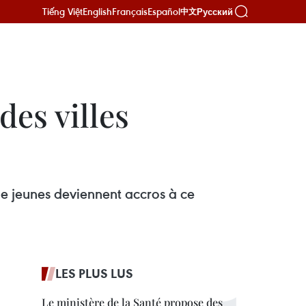
Tiếng Việt
English
Français
Español
Русский
中文
des villes
de jeunes deviennent accros à ce
LES PLUS LUS
Le ministère de la Santé propose des