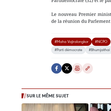
Partidémocrate (52) et le pa
Le nouveau Premier ministr
de la réunion du Parlement
#Maha Vajiralongkor
#NCPO
#Parti démocrate
#Bhumjaithai
SUR LE MÊME SUJET