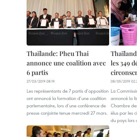
Thaïlande: Pheu Thai
Thaïland
annonce une coalition avec
les 349 d
6 partis
circonsc
27/03/2019 08:19
08/05/2019 02:
Les représentants de 7 partis d’opposition
La Commissio
ont annoncé la formation d’une coalition
annoncé la l
parlementaire, lors d’une conférence de
Chambre des 
presse conjointe tenue mercredi 27 mars.
élus par les 
du pays lors 