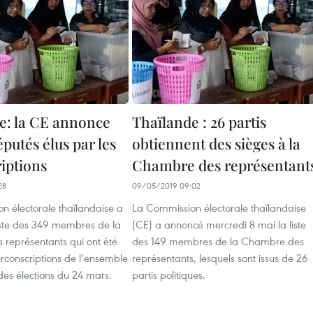
e: la CE annonce
Thaïlande : 26 partis
éputés élus par les
obtiennent des sièges à la
riptions
Chambre des représentant
28
09/05/2019 09:02
n électorale thaïlandaise a
La Commission électorale thaïlandaise
iste des 349 membres de la
(CE) a annoncé mercredi 8 mai la liste
représentants qui ont été
des 149 membres de la Chambre des
circonscriptions de l’ensemble
représentants, lesquels sont issus de 26
des élections du 24 mars.
partis politiques.