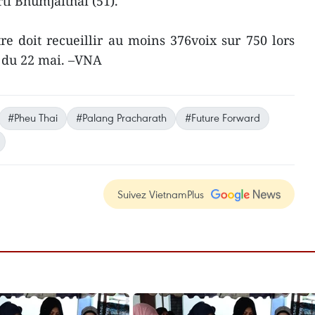
rti Bhumjaithai (51).
e doit recueillir au moins 376voix sur 750 lors
 du 22 mai. –VNA
#Pheu Thai
#Palang Pracharath
#Future Forward
Suivez VietnamPlus