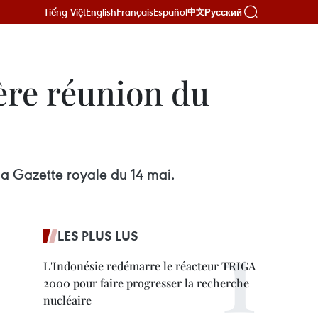
Tiếng Việt
English
Français
Español
Русский
中文
ère réunion du
la Gazette royale du 14 mai.
LES PLUS LUS
L'Indonésie redémarre le réacteur TRIGA
2000 pour faire progresser la recherche
nucléaire