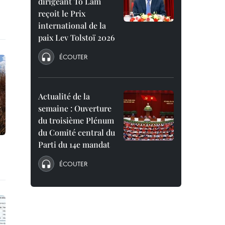
dirigeant To Lam
reçoit le Prix
international de la
paix Lev Tolstoï 2026
ÉCOUTER
Actualité de la
semaine : Ouverture
du troisième Plénum
du Comité central du
Parti du 14e mandat
ÉCOUTER