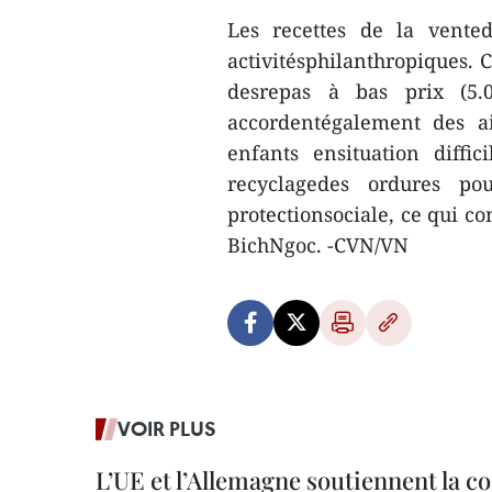
Les recettes de la vente
activitésphilanthropiques.
desrepas à bas prix (5.
accordentégalement des ai
enfants ensituation diffi
recyclagedes ordures po
protectionsociale, ce qui co
BichNgoc. -CVN/VN
VOIR PLUS
L’UE et l’Allemagne soutiennent la c