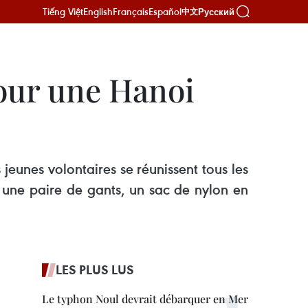
Tiếng Việt
English
Français
Español
Русский
中文
our une Hanoi
eunes volontaires se réunissent tous les
: une paire de gants, un sac de nylon en
LES PLUS LUS
Le typhon Noul devrait débarquer en Mer