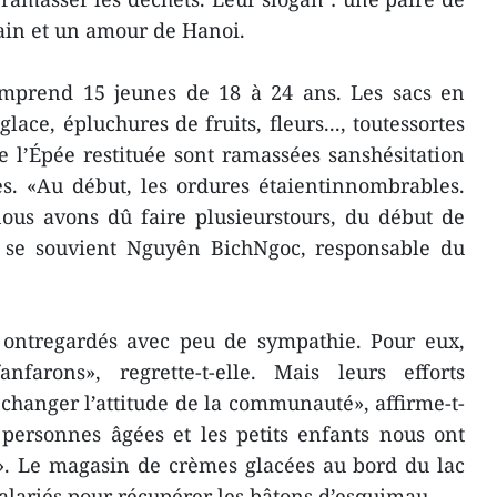
ain et un amour de Hanoi.
mprend 15 jeunes de 18 à 24 ans. Les sacs en
lace, épluchures de fruits, fleurs..., toutessortes
 l’Épée restituée sont ramassées sanshésitation
es. «Au début, les ordures étaientinnombrables.
nous avons dû faire plusieurstours, du début de
», se souvient Nguyên BichNgoc, responsable du
 ontregardés avec peu de sympathie. Pour eux,
farons», regrette-t-elle. Mais leurs efforts
 changer l’attitude de la communauté», affirme-t-
 personnes âgées et les petits enfants nous ont
». Le magasin de crèmes glacées au bord du lac
lariés pour récupérer les bâtons d’esquimau.