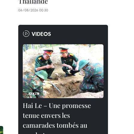
Thaïlande
06/08/2026 00:30
VIDEOS
Hai Le – Une promesse
tenue envers les
camarades tombés au