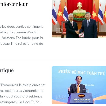
enforcer leur
 les deux parties continuent
ent le programme d’action
al Vietnam-Thaïlande pour la
cueillir le roi et la reine de
atique
Promouvoir le rôle pionnier et
aires extérieures vietnamienne
 du 7 août sous la présidence
 étrangères, Le Hoai Trung.