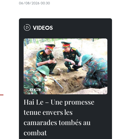
06/08/2026 00:30
VIDEOS
Hai Le – Une promesse
tenue envers les
camarades tombés au
combat