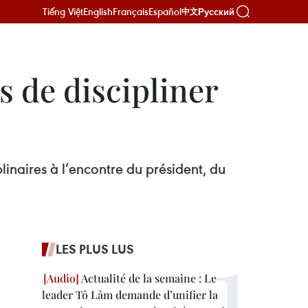
Tiếng Việt
English
Français
Español
Русский
中文
s de discipliner
linaires à l’encontre du président, du
LES PLUS LUS
Actualité de la semaine : Le
leader Tô Lâm demande d’unifier la