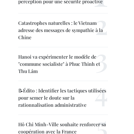
perception pour une sécurité proactive
Catastrophes naturelles : le Vietnam
adresse des messages de sympathie à la
Chine
Hanoi va expérimenter le modèle de
"commune socialiste" à Phuc Thinh et
Thu Lâm
📝Édito : Identifier les tactiques utilisées
pour semer le doute sur la
rationnalisation administrative
Hô Chi Minh-Ville souhaite renforcer sa
coopération avec la France