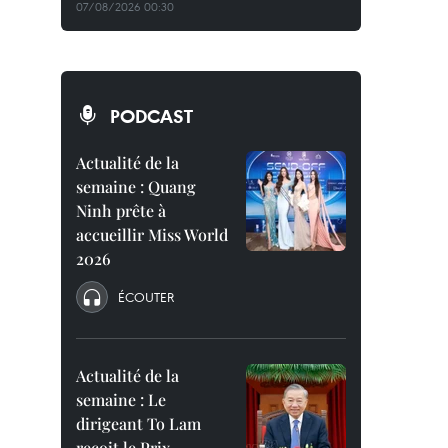
07/08/2026 00:30
PODCAST
Actualité de la
semaine : Quang
Ninh prête à
accueillir Miss World
2026
ÉCOUTER
Actualité de la
semaine : Le
dirigeant To Lam
reçoit le Prix