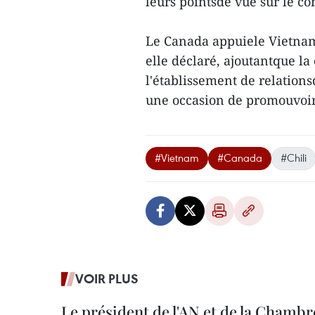
leurs pointsde vue sur le c
Le Canada appuiele Vietnam 
elle déclaré, ajoutantque 
l'établissement de relations
une occasion de promouvoir 
#Vietnam
#Canada
#Chili
VOIR PLUS
Le président de l'AN et de la Chamb