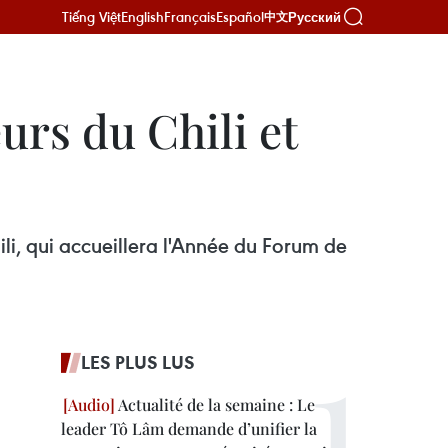
Tiếng Việt
English
Français
Español
Русский
中文
rs du Chili et
li, qui accueillera l'Année du Forum de
LES PLUS LUS
Actualité de la semaine : Le
leader Tô Lâm demande d’unifier la