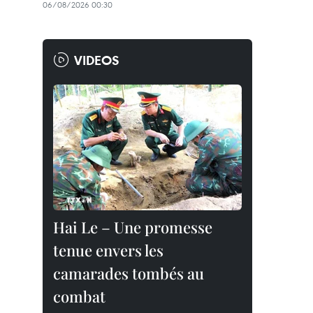
06/08/2026 00:30
VIDEOS
Hai Le – Une promesse
tenue envers les
camarades tombés au
combat