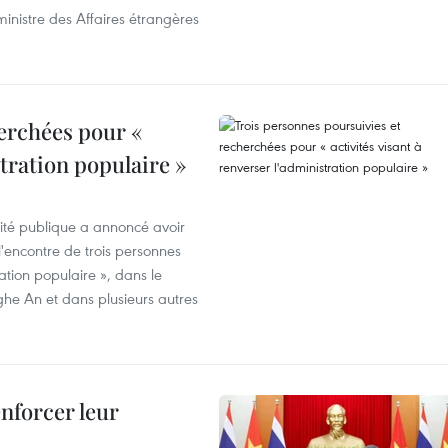
inistre des Affaires étrangères
erchées pour «
stration populaire »
rité publique a annoncé avoir
'encontre de trois personnes
ration populaire », dans le
ghe An et dans plusieurs autres
enforcer leur