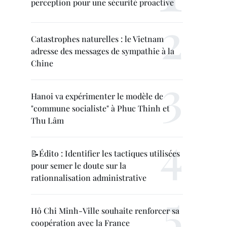
perception pour une sécurité proactive
Catastrophes naturelles : le Vietnam
adresse des messages de sympathie à la
Chine
Hanoi va expérimenter le modèle de
"commune socialiste" à Phuc Thinh et
Thu Lâm
📝Édito : Identifier les tactiques utilisées
pour semer le doute sur la
rationnalisation administrative
Hô Chi Minh-Ville souhaite renforcer sa
coopération avec la France