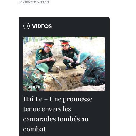
06/08/2026 00:30
VIDEOS
Hai Le – Une promesse
tenue envers les
camarades tombés au
combat