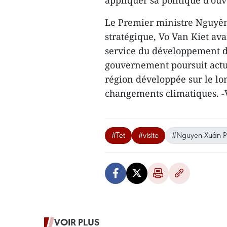
appliquer sa politique d’ouve
Le Premier ministre Nguyên
stratégique, Vo Van Kiet ava
service du développement d
gouvernement poursuit actu
région développée ​sur le lo
changements climatiques. 
#Tet
#visite
#Nguyen Xuân P
VOIR PLUS