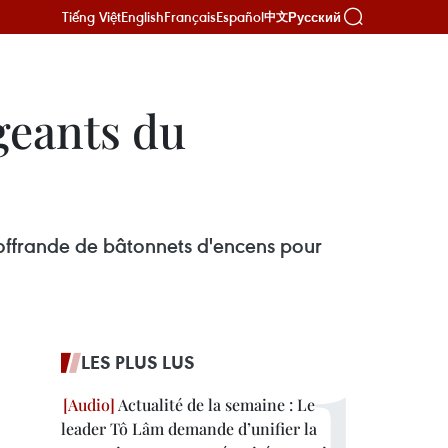
Tiếng Việt
English
Français
Español
Русский
中文
geants du
 offrande de bâtonnets d'encens pour
LES PLUS LUS
Actualité de la semaine : Le
leader Tô Lâm demande d’unifier la