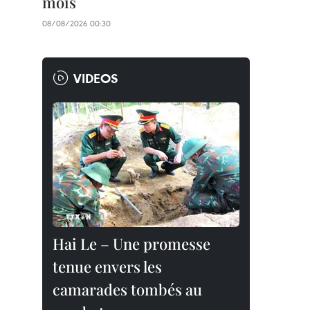
mois
08/08/2026 00:30
VIDEOS
Hai Le – Une promesse
tenue envers les
camarades tombés au