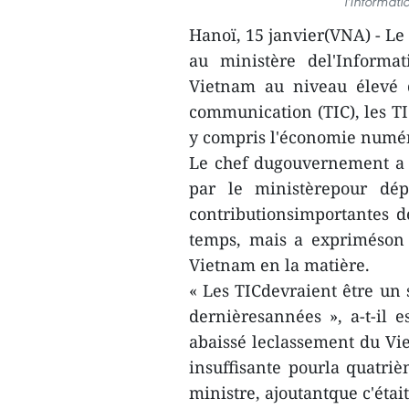
l'Informat
Hanoï, 15 janvier(VNA) - 
au ministère del'Informa
Vietnam au niveau élevé d
communication (TIC), les TI
y compris l'économie numé
Le chef dugouvernement a p
par le ministèrepour dép
contributionsimportantes 
temps, mais a expriméson
Vietnam en la matière.
« Les TICdevraient être un s
dernièresannées », a-t-il
abaissé leclassement du Vie
insuffisante pourla quatriè
ministre, ajoutantque c'étai