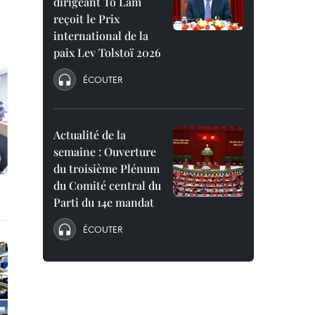
dirigeant To Lam
reçoit le Prix
international de la
paix Lev Tolstoï 2026
ÉCOUTER
Actualité de la
semaine : Ouverture
du troisième Plénum
du Comité central du
Parti du 14e mandat
ÉCOUTER