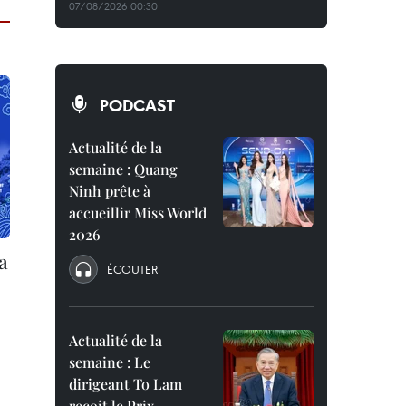
07/08/2026 00:30
PODCAST
Actualité de la
semaine : Quang
Ninh prête à
accueillir Miss World
2026
a
ÉCOUTER
Actualité de la
semaine : Le
dirigeant To Lam
reçoit le Prix