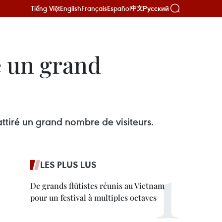
Tiếng Việt
English
Français
Español
Русский
中文
e un grand
ttiré un grand nombre de visiteurs.
LES PLUS LUS
De grands flûtistes réunis au Vietnam
pour un festival à multiples octaves