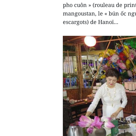
pho cuôn » (rouleau de prin
mangoustan, le « bún ốc ngu
escargots) de Hanoï...