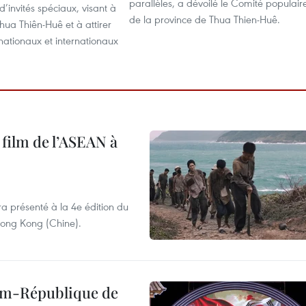
parallèles, a dévoilé le Comité populair
d’invités spéciaux, visant à
de la province de Thua Thien-Huê.
ua Thiên-Huê et à attirer
 nationaux et internationaux
 film de l’ASEAN à
ra présenté à la 4e édition du
 Hong Kong (Chine).
nam-République de