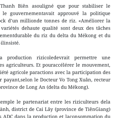
Thanh Biên asouligné que pour stabiliser le
 le gouvernementavait approuvé la politique
ock d’un millionde tonnes de riz. «Améliorer la
 variétés dehaute qualité sont deux des tâches
pementdurable du riz du delta du Mékong et du
ilinsisté.
 production rizicoledevrait permettre une
s agriculteurs. Et pouraccélérer le mouvement,
iété agricole paractions avec la participation des
er payant,selon le Docteur Vo Tong Xuân, recteur
,province de Long An (delta du Mékong).
emple le partenariat entre les riziculteurs dela
ành, district de Cai Lây (province de TiênGiang)
ns ADC dans la production et laconsommation du