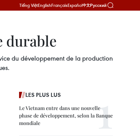
Tiếng Việt
English
Français
Español
Русский
中文
e durable
rvice du développement de la production
ues.
LES PLUS LUS
Le Vietnam entre dans une nouvelle
phase de développement, selon la Banque
mondiale