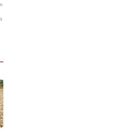
am
la