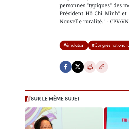
personnes "typiques" des m
Président Hô Chi Minh" et "
Nouvelle ruralité." - CPV/V
#émulation
#Congrès national d
SUR LE MÊME SUJET