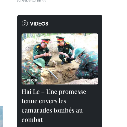
06/08/2026 00:30
VIDEOS
Hai Le – Une promesse
tenue envers les
camarades tombés au
combat