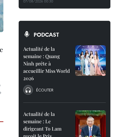
07/08/2026 00:30
PODCAST
de
Actualité de la
semaine : Quang
Ninh prête à
accueillir Miss World
2026
e
ÉCOUTER
e
Actualité de la
semaine : Le
dirigeant To Lam
reçoit le Prix