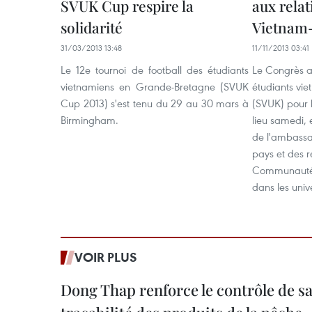
SVUK Cup respire la
aux relat
solidarité
Vietnam
31/03/2013 13:48
11/11/2013 03:41
Le 12e tournoi de football des étudiants
Le Congrès an
vietnamiens en Grande-Bretagne (SVUK
étudiants vi
Cup 2013) s'est tenu du 29 au 30 mars à
(SVUK) pour 
Birmingham.
lieu samedi, 
de l'ambass
pays et des 
Communauté 
dans les univ
VOIR PLUS
Dong Thap renforce le contrôle de sa 