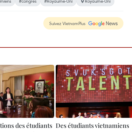
amiens
#congrès
#Royaume-Uni
Royaume-Uni
Suivez VietnamPlus
tions des étudiants
Des étudiants vietnamiens