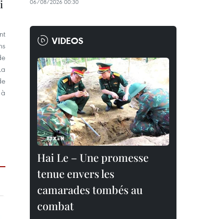
i
06/08/2026 00:30
nt
VIDEOS
ns
de
La
de
 à
Hai Le – Une promesse
tenue envers les
camarades tombés au
combat