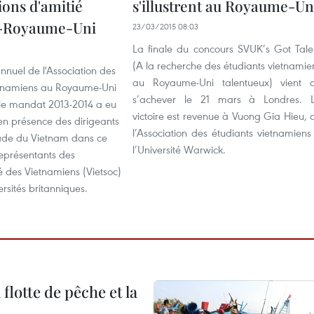
ions d'amitié
s'illustrent au Royaume-Un
-Royaume-Uni
23/03/2015 08:03
La finale du concours SVUK’s Got Tale
(A la recherche des étudiants vietnamie
nuel de l'Association des
au Royaume-Uni talentueux) vient 
etnamiens au Royaume-Uni
s’achever le 21 mars à Londres. 
le mandat 2013-2014 a eu
victoire est revenue à Vuong Gia Hieu, 
en présence des dirigeants
l’Association des étudiants vietnamiens
ade du Vietnam dans ce
l’Université Warwick.
représentants des
des Vietnamiens (Vietsoc)
ersités britanniques.
flotte de pêche et la