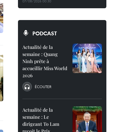
07/08/2026 00:30
PODCAST
Actualité de la
semaine : Quang
Ninh prête à
accueillir Miss World
2026
ÉCOUTER
Actualité de la
semaine : Le
dirigeant To Lam
reçoit le Prix