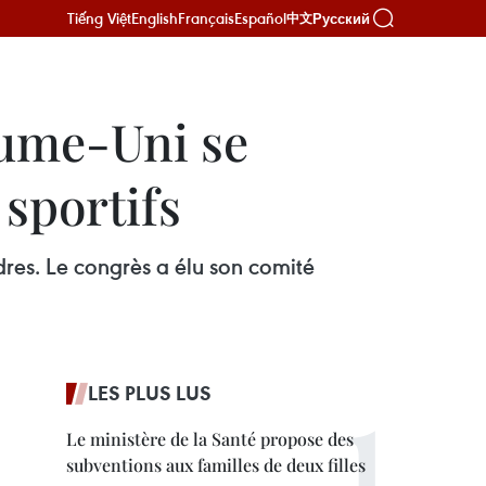
Tiếng Việt
English
Français
Español
Русский
中文
aume-Uni se
 sportifs
res. Le congrès a élu son comité
LES PLUS LUS
Le ministère de la Santé propose des
subventions aux familles de deux filles