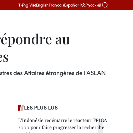
Tiếng Việt
English
Français
Español
Русский
中文
répondre au
es
stres des Affaires étrangères de l'ASEAN
LES PLUS LUS
L'Indonésie redémarre le réacteur TRIGA
2000 pour faire progresser la recherche