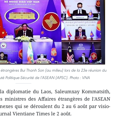
 étrangères Bui Thanh Son (au milieu) lors de la 23e réunion du
é Politique-Sécurité de l’ASEAN (APSC). Photo : VNA
la diplomatie du Laos, Saleumxay Kommatsith,
es ministres des Affaires étrangères de l'ASEAN
exes qui se déroulent du 2 au 6 août par visio-
urnal Vientiane Times le 2 août.