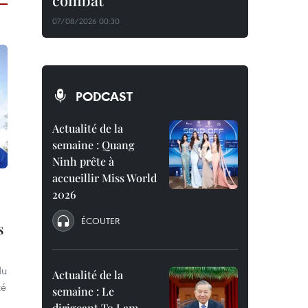
combat
07/08/2026 00:30
PODCAST
Actualité de la
semaine : Quang
Ninh prête à
accueillir Miss World
2026
ÉCOUTER
s
du
Actualité de la
té
semaine : Le
dirigeant To Lam