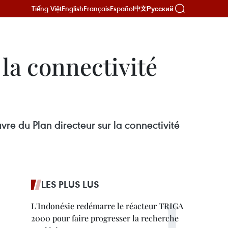
Tiếng Việt
English
Français
Español
Русский
中文
la connectivité
re du Plan directeur sur la connectivité
LES PLUS LUS
L'Indonésie redémarre le réacteur TRIGA
2000 pour faire progresser la recherche