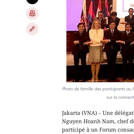
Photo de famille des participants au 
sur la connec
Jakarta (VNA) – Une déléga
Nguyen Hoanh Nam, chef de 
participé à un Forum ​consa