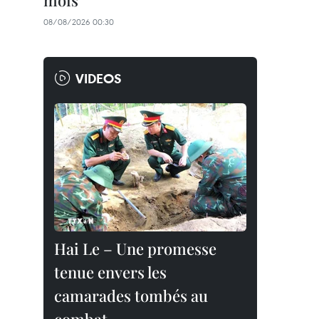
mois
08/08/2026 00:30
VIDEOS
Hai Le – Une promesse
tenue envers les
camarades tombés au