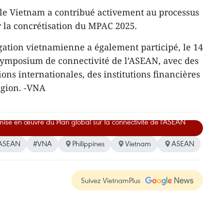
, le Vietnam a contribué activement au processus
r la concrétisation du MPAC 2025.
ation vietnamienne a également participé, le 14
Symposium de connectivité de l’ASEAN, ​avec des
ons internationales, des institutions financières
égion. -VNA
mise en œuvre du Plan global sur la connectivité de l'ASEAN
ASEAN
#VNA
Philippines
Vietnam
ASEAN
Suivez VietnamPlus