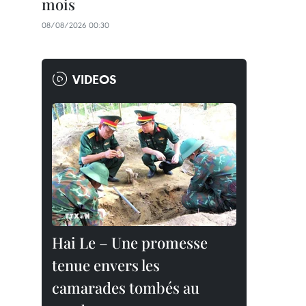
mois
08/08/2026 00:30
VIDEOS
Hai Le – Une promesse
tenue envers les
camarades tombés au