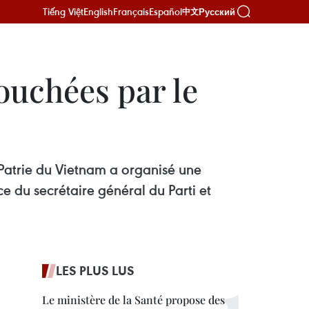
Tiếng Việt
English
Français
Español
Русский
中文
ouchées par le
 Patrie du Vietnam a organisé une
 du secrétaire général du Parti et
LES PLUS LUS
Le ministère de la Santé propose des