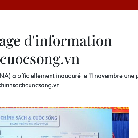
page d'information
hcuocsong.vn
A) a officiellement inauguré le 11 novembre une p
//chinhsachcuocsong.vn