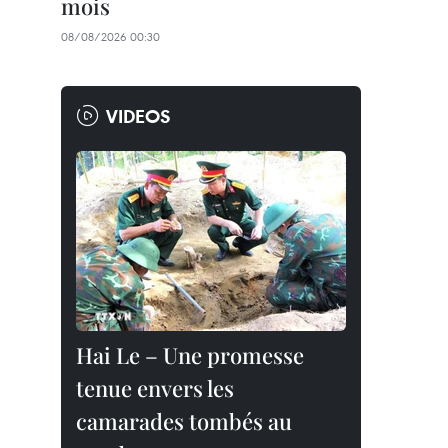
mois
08/08/2026 00:30
VIDEOS
Hai Le – Une promesse
tenue envers les
camarades tombés au