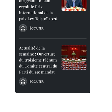
dirigeant To Lam
reçoit le Prix
international de la
paix Lev Tolstoï 2026
ÉCOUTER
Actualité de la
semaine : Ouverture
du troisième Plénum
du Comité central du
Parti du 14e mandat
ÉCOUTER