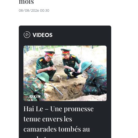
mois
08/08/2026 00:30
VIDEOS
Hai Le – Une promesse
tenue envers les
camarades tombés au