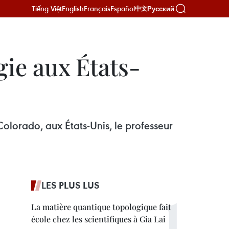
Tiếng Việt
English
Français
Español
Русский
中文
gie aux États-
Colorado, aux États-Unis, le professeur
LES PLUS LUS
La matière quantique topologique fait
école chez les scientifiques à Gia Lai