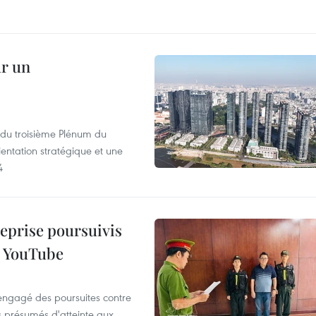
ur un
s du troisième Plénum du
entation stratégique et une
4
reprise poursuivis
r YouTube
 engagé des poursuites contre
s présumés d'atteinte aux