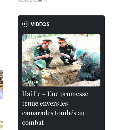
06/08/2026 00:30
VIDEOS
Hai Le – Une promesse
tenue envers les
camarades tombés au
combat