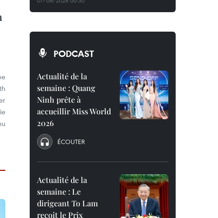
07/08/2026 00:30
n
PODCAST
Actualité de la
be
semaine : Quang
th
Ninh prête à
er
accueillir Miss World
ie
2026
nu
ÉCOUTER
Actualité de la
semaine : Le
dirigeant To Lam
reçoit le Prix