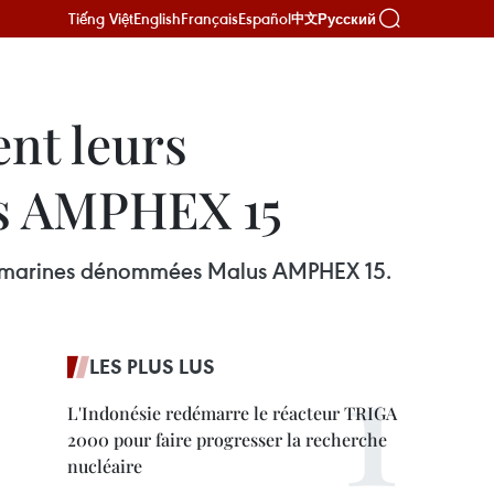
Tiếng Việt
English
Français
Español
Русский
中文
nt leurs
us AMPHEX 15
ntes marines dénommées Malus AMPHEX 15.
LES PLUS LUS
L'Indonésie redémarre le réacteur TRIGA
2000 pour faire progresser la recherche
nucléaire