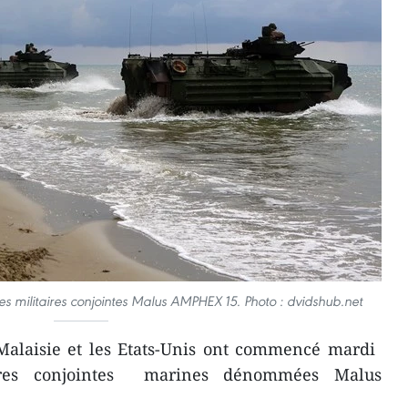
es militaires conjointes Malus AMPHEX 15. Photo : dvidshub.net
alaisie et les Etats-Unis ont commencé mardi ​
ires conjointes marines dénommées Malus