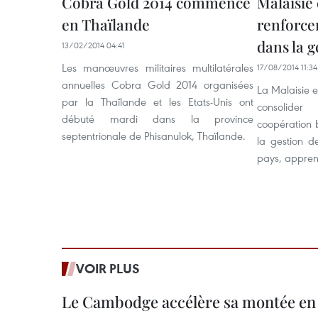
Cobra Gold 2014 commence
Malaisie
en Thaïlande
renforce
dans la g
13/02/2014 04:41
Les manœuvres militaires multilatérales
17/08/2014 11:34
annuelles Cobra Gold 2014 organisées
La Malaisie e
par la Thaïlande et les Etats-Unis ont
consolide
débuté mardi dans la province
coopération b
septentrionale de Phisanulok, Thaïlande.
la gestion de
pays, appren
VOIR PLUS
Le Cambodge accélère sa montée en