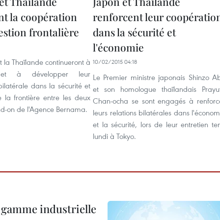
 et Thaïlande
Japon et Thaïlande
nt la coopération
renforcent leur coopératio
estion frontalière
dans la sécurité et
l'économie
t la Thaïlande continueront à
10/02/2015 04:18
r et à développer leur
Le Premier ministre japonais Shinzo A
ilatérale dans la sécurité et
et son homologue thaïlandais Prayu
 la frontière entre les deux
Chan-ocha se sont engagés à renforc
d-on de l'Agence Bernama.
leurs relations bilatérales dans l'économ
et la sécurité, lors de leur entretien te
lundi à Tokyo.
 gamme industrielle