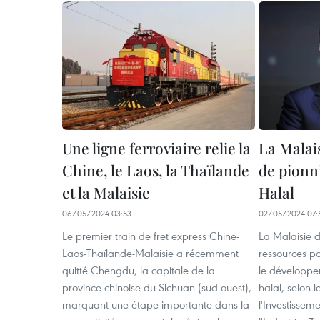
Une ligne ferroviaire relie la
La Malais
Chine, le Laos, la Thaïlande
de pionni
et la Malaisie
Halal
06/05/2024 03:53
02/05/2024 07:
Le premier train de fret express Chine-
La Malaisie d
Laos-Thaïlande-Malaisie a récemment
ressources po
quitté Chengdu, la capitale de la
le développem
province chinoise du Sichuan (sud-ouest),
halal, selon 
marquant une étape importante dans la
l'Investisse