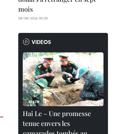
mois
08/08/2026 00:30
VIDEOS
Hai Le – Une promesse
tenue envers les
camarades tombés au