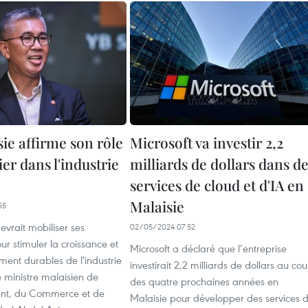
ie affirme son rôle
Microsoft va investir 2,2
er dans l'industrie
milliards de dollars dans d
services de cloud et d'IA en
Malaisie
55
evrait mobiliser ses
02/05/2024 07:52
ur stimuler la croissance et
Microsoft a déclaré que l’entreprise
ent durables de l'industrie
investirait 2,2 milliards de dollars au cou
le ministre malaisien de
des quatre prochaines années en
ment, du Commerce et de
Malaisie pour développer des services 