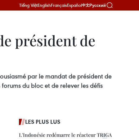
Tiếng Việt
English
Français
Español
Русский
中文
 de président de
thousiasmé par le mandat de président de
 forums du bloc et de relever les défis
LES PLUS LUS
L'Indonésie redémarre le réacteur TRIGA