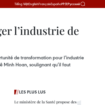
Tiếng Việt
English
Français
Español
Русский
中文
ger l’industrie de
tunité de transformation pour l’industrie
ê Minh Hoan, soulignant qu’il faut
LES PLUS LUS
Le ministère de la Santé propose des