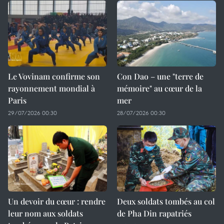
Le Vovinam confirme son
Con Dao – une "terre de
rayonnement mondial à
mémoire" au cœur de la
Paris
mer
29/07/2026 00:30
28/07/2026 00:30
Un devoir du cœur : rendre
Deux soldats tombés au col
leur nom aux soldats
de Pha Din rapatriés