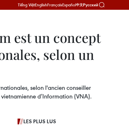
Tiếng Việt
English
Français
Español
Русский
中文
m est un concept
ionales, selon un
ationales, selon l'ancien conseiller
e vietnamienne d’Information (VNA).
LES PLUS LUS