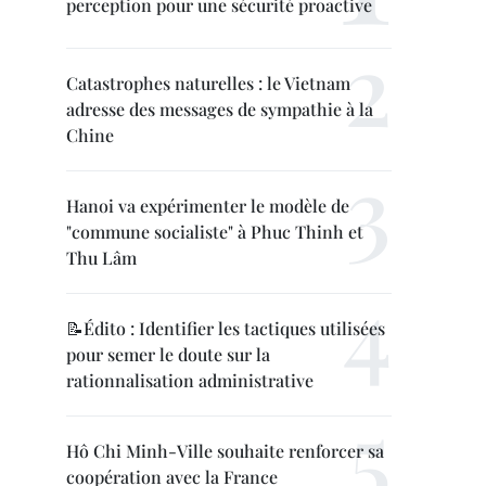
perception pour une sécurité proactive
Catastrophes naturelles : le Vietnam
adresse des messages de sympathie à la
Chine
Hanoi va expérimenter le modèle de
"commune socialiste" à Phuc Thinh et
Thu Lâm
📝Édito : Identifier les tactiques utilisées
pour semer le doute sur la
rationnalisation administrative
Hô Chi Minh-Ville souhaite renforcer sa
coopération avec la France