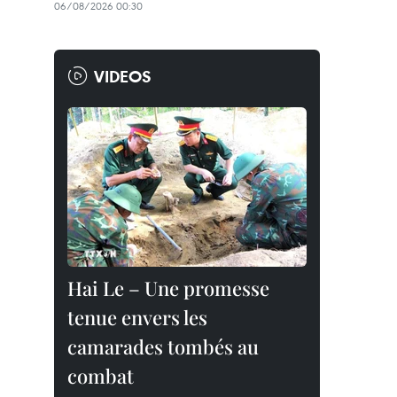
06/08/2026 00:30
VIDEOS
Hai Le – Une promesse
tenue envers les
camarades tombés au
combat