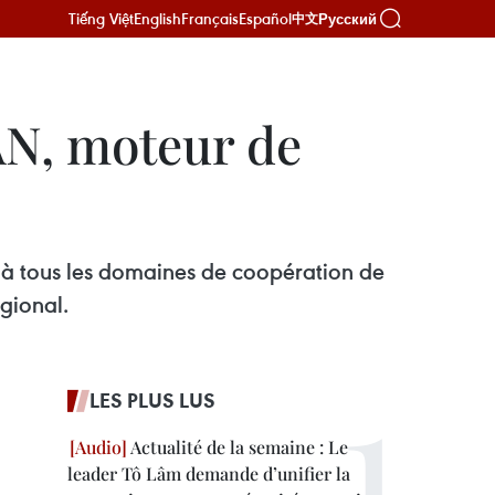
Tiếng Việt
English
Français
Español
Русский
中文
N, moteur de
 à tous les domaines de coopération ​de
égional.
LES PLUS LUS
Actualité de la semaine : Le
leader Tô Lâm demande d’unifier la