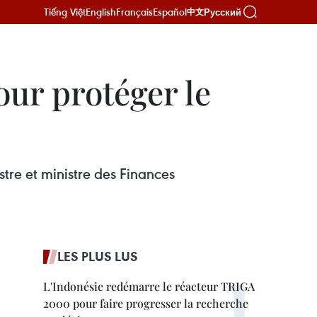
Tiếng Việt
English
Français
Español
Русский
中文
ur protéger le
stre et ministre des Finances
LES PLUS LUS
L'Indonésie redémarre le réacteur TRIGA
2000 pour faire progresser la recherche