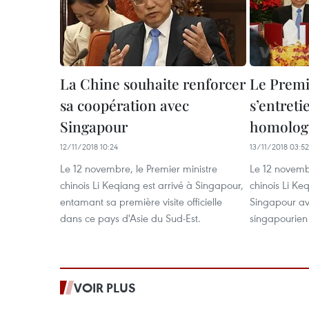
La Chine souhaite renforcer
Le Premi
sa coopération avec
s’entreti
Singapour
homolog
12/11/2018 10:24
13/11/2018 03:52
Le 12 novembre, le Premier ministre
Le 12 novembr
chinois Li Keqiang est arrivé à Singapour,
chinois Li Ke
entamant sa première visite officielle
Singapour a
dans ce pays d'Asie du Sud-Est.
singapourien
VOIR PLUS