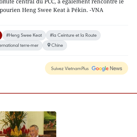
Comité central du PCC, a également rencontré le
apourien Heng Swee Keat à Pékin. -VNA
#Heng Swee Keat
#la Ceinture et la Route
rnational terre-mer
Chine
Suivez VietnamPlus