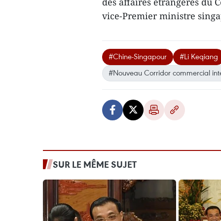
des affaires étrangères du 
vice-Premier ministre sing
#Chine-Singapour
#Li Keqiang
#Nouveau Corridor commercial inte
SUR LE MÊME SUJET