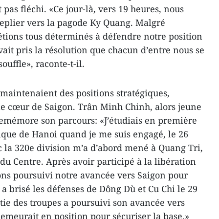
 pas fléchi. «Ce jour-là, vers 19 heures, nous
replier vers la pagode Ky Quang. Malgré
 étions tous déterminés à défendre notre position
vait pris la résolution que chacun d’entre nous se
ouffle», raconte-t-il.
 maintenaient des positions stratégiques,
 le cœur de Saigon. Trân Minh Chinh, alors jeune
remémore son parcours: «J’étudiais en première
nique de Hanoi quand je me suis engagé, le 26
 la 320e division m’a d’abord mené à Quang Tri,
 du Centre. Après avoir participé à la libération
ns poursuivi notre avancée vers Saigon pour
n a brisé les défenses de Dông Dù et Cu Chi le 29
artie des troupes a poursuivi son avancée vers
demeurait en position pour sécuriser la base.»