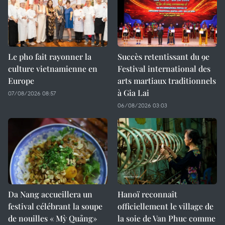
Le pho fait rayonner la
Succès retentissant du 9e
culture vietnamienne en
Festival international des
Europe
arts martiaux traditionnels
à Gia Lai
07/08/2026 08:57
06/08/2026 03:03
Da Nang accueillera un
Hanoï reconnaît
festival célébrant la soupe
officiellement le village de
de nouilles « Mỳ Quảng»
la soie de Van Phuc comme