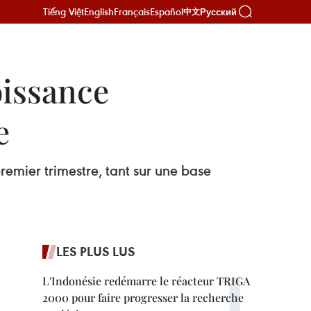
Tiếng Việt
English
Français
Español
Русский
中文
oissance
e
mier trimestre, tant sur une base
LES PLUS LUS
L'Indonésie redémarre le réacteur TRIGA
2000 pour faire progresser la recherche