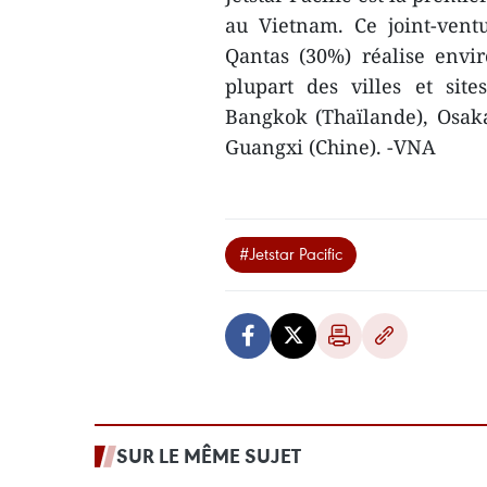
au Vietnam. Ce joint-vent
Qantas (30%) réalise envi
plupart des villes et sit
Bangkok (Thaïlande), Osaka
Guangxi (Chine). -VNA
#Jetstar Pacific
SUR LE MÊME SUJET