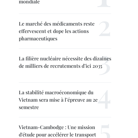
mondiale
Le marché des médicaments reste
effervescent et dope les actions
pharmaceutiques
La filière nucléaire nécessite des dizaines
de milliers de recrutements d’ici 2035
La stabilité macroéconomique du
Vietnam sera mise à l’épreuve au 2e
semestre
Vietnam-Cambodge : Une mission
d'étude pour accélérer le transport