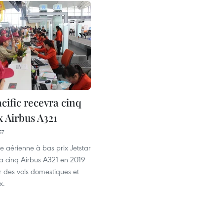
acific recevra cinq
 Airbus A321
57
 aérienne à bas prix Jetstar
ra cinq Airbus A321 en 2019
r des vols domestiques et
x.