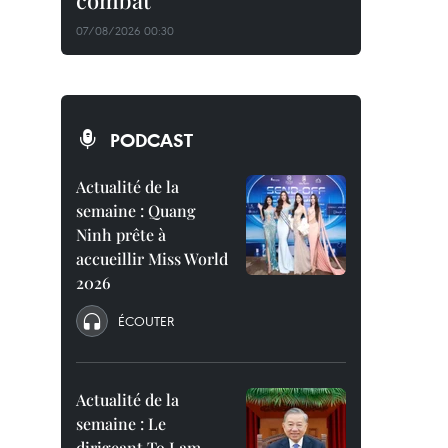
combat
07/08/2026 00:30
PODCAST
Actualité de la
semaine : Quang
Ninh prête à
accueillir Miss World
2026
ÉCOUTER
Actualité de la
semaine : Le
dirigeant To Lam