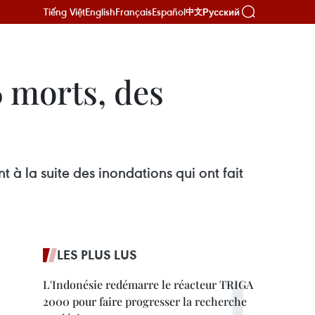
Tiếng Việt
English
Français
Español
Русский
中文
 morts, des
 à la suite des inondations qui ont fait
LES PLUS LUS
L'Indonésie redémarre le réacteur TRIGA
2000 pour faire progresser la recherche