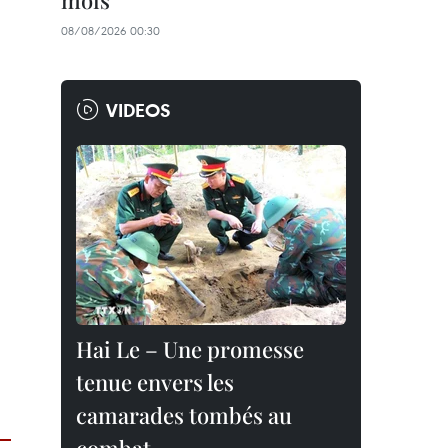
mois
08/08/2026 00:30
VIDEOS
Hai Le – Une promesse
tenue envers les
camarades tombés au