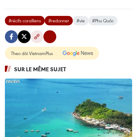
#récifs coralliens
#redonner
#vie
#Phu Quôc
Theo dõi VietnamPlus
SUR LE MÊME SUJET