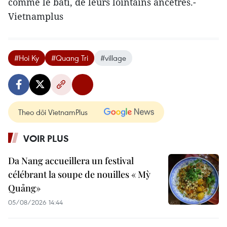
comme le bâti, de leurs lointains ancêtres.-
Vietnamplus
#Hoi Ky
#Quang Tri
#village
Theo dõi VietnamPlus
VOIR PLUS
Da Nang accueillera un festival
célébrant la soupe de nouilles « Mỳ
Quảng»
05/08/2026 14:44