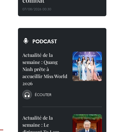
combat
07/08/2026 00:30
PODCAST
Actualité de la
semaine : Quang
Ninh prête à
accueillir Miss World
2026
ÉCOUTER
Actualité de la
semaine : Le
dirigeant To Lam