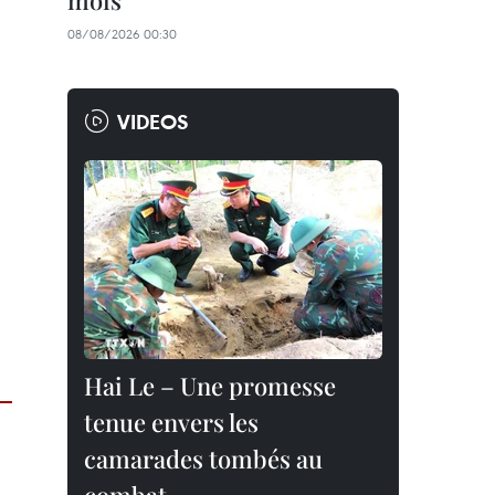
mois
08/08/2026 00:30
VIDEOS
Hai Le – Une promesse
tenue envers les
camarades tombés au