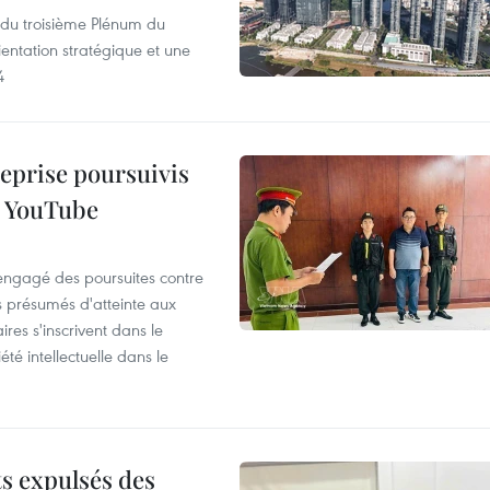
s du troisième Plénum du
entation stratégique et une
4
reprise poursuivis
r YouTube
 engagé des poursuites contre
s présumés d'atteinte aux
ires s'inscrivent dans le
été intellectuelle dans le
ts expulsés des