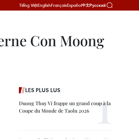
Tiếng Việt
English
Français
Español
Русский
中文
averne Con Moong
LES PLUS LUS
Duong Thuy Vi frappe un grand coup à la
Coupe du Monde de Taolu 2026