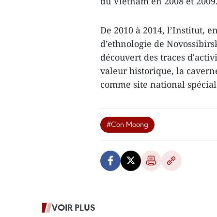
du Vietnam en 2008 et 2009
De 2010 à 2014, l’Institut, e
d’ethnologie de Novossibirsk
découvert des traces d'acti
valeur historique, la caver
comme site national spécia
#Con Moong
VOIR PLUS