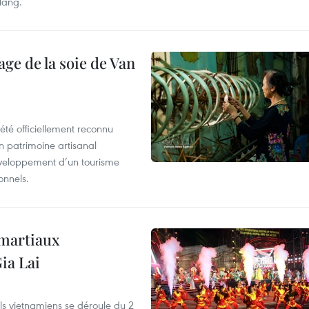
 Nang.
age de la soie de Van
été officiellement reconnu
un patrimoine artisanal
développement d’un tourisme
onnels.
 martiaux
ia Lai
els vietnamiens se déroule du 2