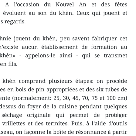
té. A l’occasion du Nouvel An et des fêtes
ng évoluent au son du khèn. Ceux qui jouent et
es regards.
thnie jouent du khèn, peu savent fabriquer cet
l n’existe aucun établissement de formation au
khèn» - appelons-le ainsi - qui se transmet
n fils.
du khèn comprend plusieurs étapes: on procède
es en bois de pin appropriées et des six tubes de
nte (normalement: 25, 30, 45, 70, 75 et 100 cm)
-dessus du foyer de la cuisine pendant quelques
séchage originale qui permet de protéger
rillettes et des termites. Puis, à l’aide d’outils
ciseau, on façonne la boîte de résonnance à partir