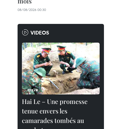
mois
08/08/2026 00:30
VIDEOS
Hai Le – Une promesse
tenue envers les
camarades tombés au