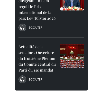
dirigeant To Lam
reçoit le Prix
international de la
paix Lev Tolstoï 2026
ÉCOUTER
Actualité de la
semaine : Ouverture
du troisième Plénum
du Comité central du
Parti du 14e mandat
ÉCOUTER