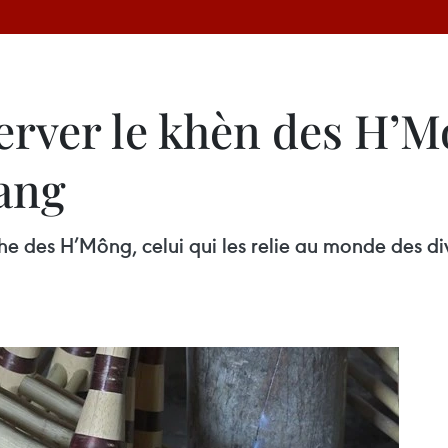
erver le khèn des H’M
iang
he des H’Mông, celui qui les relie au monde des div